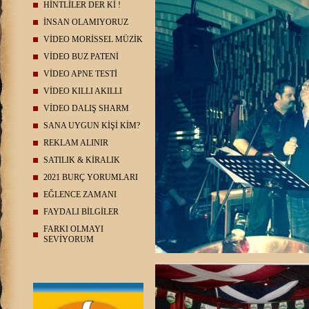
HİNTLİLER DER Kİ !
İNSAN OLAMIYORUZ
VİDEO MORİSSEL MÜZİK
VİDEO BUZ PATENİ
VİDEO APNE TESTİ
VİDEO KILLI AKILLI
VİDEO DALIŞ SHARM
SANA UYGUN KİŞİ KİM?
REKLAM ALINIR
SATILIK & KİRALIK
2021 BURÇ YORUMLARI
EĞLENCE ZAMANI
FAYDALI BİLGİLER
FARKI OLMAYI
SEVİYORUM