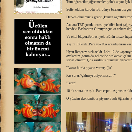
Tüm öğrenciler ,öğretmenler göbek atıyor.Işık l
Solist oldum koroda..Bir dünya bırakın biz çoc
Derken okul muzik grubu ,keman öğrettiler zorl
Ankara TRT çocuk korosu yetkilisi beni çağırıy
bendeki.Basbariton.Olmuyor çünkü ankara da:
Ve okul bitiyor.Sonrası yok .Bütün muzik hayat
Yaşım 18 lerde..Para yok.Kız arkadaşlarım va
Hyatt Regency oteli açıldı .Lobi 12 de kapanıyo
oyalardım ,sonra da gel otelde bir kahve içelim
servis olmazdı.Çok üzülmüş numarası yapardı
''Aaaaa burda piyano varmış :)))''
Kız sorar:''Çalmayı biliyormusun ?''
''Biraz''
10 dk sonra kız aşık..Para cepte...Aç susuz ol
O yüzden ekonomik tir piyano.Sizde öğrenin :)