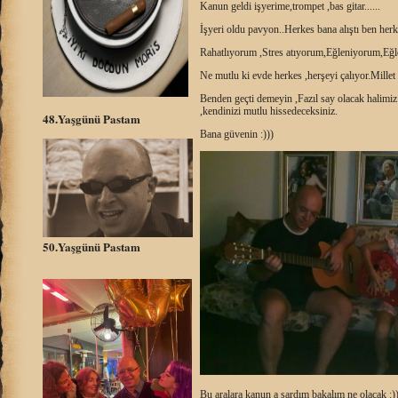
Kanun geldi işyerime,trompet ,bas gitar......
İşyeri oldu pavyon..Herkes bana alıştı ben herk
Rahatlıyorum ,Stres atıyorum,Eğleniyorum,Eğl
Ne mutlu ki evde herkes ,herşeyi çalıyor.Millet b
Benden geçti demeyin ,Fazıl say olacak halimiz 
,kendinizi mutlu hissedeceksiniz.
48.Yaşgünü Pastam
Bana güvenin :)))
50.Yaşgünü Pastam
Bu aralara kanun a sardım bakalım ne olacak :)