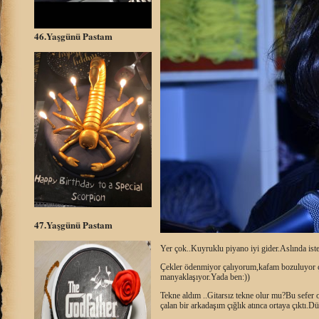
46.Yaşgünü Pastam
47.Yaşgünü Pastam
Yer çok..Kuyruklu piyano iyi gider.Aslında ist
Çekler ödenmiyor çalıyorum,kafam bozuluyor ça
manyaklaşıyor.Yada ben:))
Tekne aldım ..Gitarsız tekne olur mu?Bu sefer o
çalan bir arkadaşım çığlık atınca ortaya çıktı.D