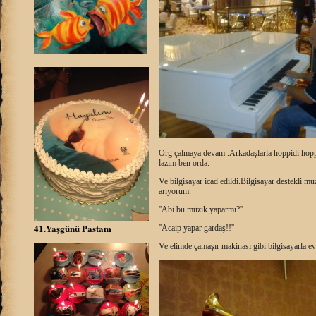
Org çalmaya devam .Arkadaşlarla hoppidi hopp
lazım ben orda.
Ve bilgisayar icad edildi.Bilgisayar destekli 
arıyorum.
''Abi bu müzik yaparmı?''
41.Yaşgünü Pastam
''Acaip yapar gardaş!!''
Ve elimde çamaşır makinası gibi bilgisayarla 