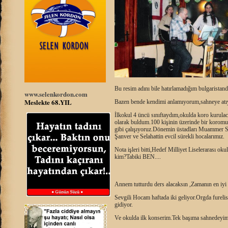
Bu resim adını bile hatırlamadığım bulgaristanda
www.selenkordon.com
Meslekte 68.YIL
Bazen bende kendimi anlamıyorum,sahneye atı
İlkokul 4 üncü sınıftaydım,okulda koro kurulac
olarak buldum.100 kişinin üzerinde bir korom
gibi çalışıyoruz.Dönemin üstadları Muammer Su
Şanver ve Selahattin evcil sürekli hocalarımız.
Nota işleri bitti,Hedef Milliyet Liselerarası o
kim?Tabiki BEN....
Annem tutturdu ders alacaksın ,Zamanın en iyi o
Sevgili Hocam haftada iki geliyor.Orgda fureli
gidiyor.
Ve okulda ilk konserim.Tek başıma sahnedeyim.