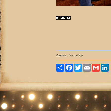
Yorumlar
-
Yorum Yaz
Paylaş
Facebook
Twitter
Email
Gmail
L