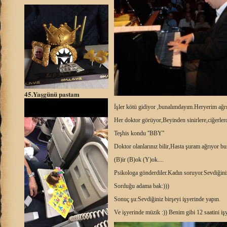
45.Yaşgünü pastam
İşler kötü gidiyor ,bunalımdayım.Heryerim ağrı
Her doktor görüyor,Beyinden sinirlere,ciğerler
Teşhis kondu ''BBY''
Doktor olanlarınız bilir,Hasta şuram ağrıyor 
(B)ir (B)ok (Y)ok....
Psikologa gönderdiler.Kadın soruyor.Sevdiğiniz
Sorduğu adama bak:)))
Sonuç şu:Sevdiğiniz birşeyi işyerinde yapın.
Ve işyerinde müzik :)) Benim gibi 12 saatini işyer