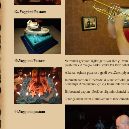
42. Yaşgünü Pastam
43.Yaşgünü Pastam
Ve zaman geçiyor.Orglar gelişiyor.Her yıl yen
çalabilmek.Ama çok farklı şeyler.Bir kere pahalı
Allahtan eşimin piyanosu geldi eve..Zaten piya
İnternette tanışan Türkiyede ki ikinci çift ol
olmamıştı.Ama piyano için çiğ tavuk bile yerdi
İlk bestemi yaptım .DeeDee...Eşimin chatteki 
Gitar çalmam lazım.Gittim aldım bi tane olmad
44.Yaşgünü pastam