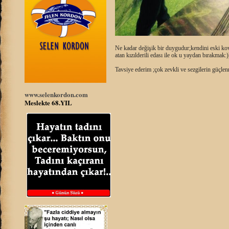
Ne kadar değişik bir duygudur;kendini eski ko
atan kızılderili edası ile ok u yaydan bırakmak:)
Tavsiye ederim ;çok zevkli ve sezgilerin güçle
www.selenkordon.com
Meslekte 68.YIL