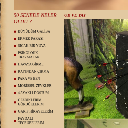
50 SENEDE NELER
OK VE YAY
OLDU ?
BÜYÜDÜM GALİBA
EKMEK PARASI
SICAK BİR YUVA
PSİKOLOJİK
TRAVMALAR
HAVAYA GİRME
RAYINDAN ÇIKMA
PARA VE BEN
MORİSSEL ZEVKLER
4 AYAKLI DOSTUM
GEZDİKLERİM
GÖRDÜKLERİM
GARİP HİKAYELERİM
FAYDALI
TECRÜBELERİM