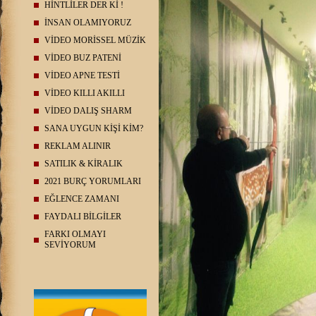
HİNTLİLER DER Kİ !
İNSAN OLAMIYORUZ
VİDEO MORİSSEL MÜZİK
VİDEO BUZ PATENİ
VİDEO APNE TESTİ
VİDEO KILLI AKILLI
VİDEO DALIŞ SHARM
SANA UYGUN KİŞİ KİM?
REKLAM ALINIR
SATILIK & KİRALIK
2021 BURÇ YORUMLARI
EĞLENCE ZAMANI
FAYDALI BİLGİLER
FARKI OLMAYI
SEVİYORUM