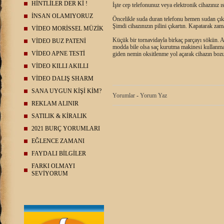
HİNTLİLER DER Kİ !
İşte cep telefonunuz veya elektronik cihazınız ı
İNSAN OLAMIYORUZ
Öncelikle suda duran telefonu hemen sudan çıka
Şimdi cihazınızın pilini çıkartın. Kapatarak zam
VİDEO MORİSSEL MÜZİK
Küçük bir tornavidayla birkaç parçayı sökün. 
VİDEO BUZ PATENİ
modda bile olsa saç kurutma makinesi kullanmayı
VİDEO APNE TESTİ
giden nemin oksitlenme yol açarak cihazın bozu
VİDEO KILLI AKILLI
VİDEO DALIŞ SHARM
SANA UYGUN KİŞİ KİM?
Yorumlar
-
Yorum Yaz
REKLAM ALINIR
SATILIK & KİRALIK
2021 BURÇ YORUMLARI
EĞLENCE ZAMANI
FAYDALI BİLGİLER
FARKI OLMAYI
SEVİYORUM