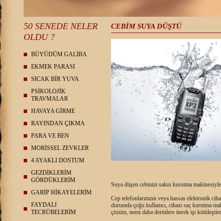
50 SENEDE NELER
CEBİM SUYA DÜŞTÜ
OLDU ?
BÜYÜDÜM GALİBA
EKMEK PARASI
SICAK BİR YUVA
PSİKOLOJİK
TRAVMALAR
HAVAYA GİRME
RAYINDAN ÇIKMA
PARA VE BEN
MORİSSEL ZEVKLER
4 AYAKLI DOSTUM
GEZDİKLERİM
GÖRDÜKLERİM
Suya düşen cebinizi sakın kurutma makinesiyle
GARİP HİKAYELERİM
Cep telefonlarınızın veya hassas elektronik ci
FAYDALI
durumda çoğu kullanıcı, cihazı saç kurutma mak
TECRÜBELERİM
çözüm, nemi daha derinlere iterek işi kötüleştire