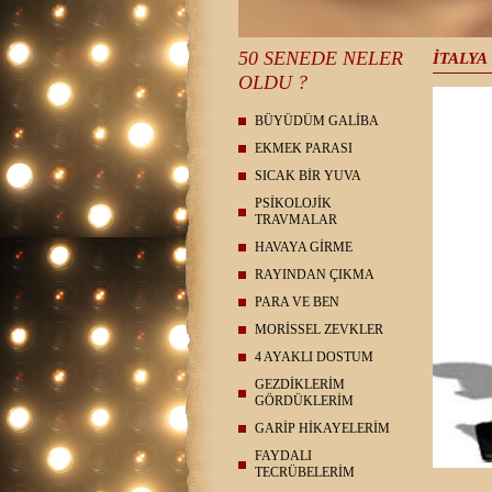
50 SENEDE NELER
İTALYA
OLDU ?
BÜYÜDÜM GALİBA
EKMEK PARASI
SICAK BİR YUVA
PSİKOLOJİK
TRAVMALAR
HAVAYA GİRME
RAYINDAN ÇIKMA
PARA VE BEN
MORİSSEL ZEVKLER
4 AYAKLI DOSTUM
GEZDİKLERİM
GÖRDÜKLERİM
GARİP HİKAYELERİM
FAYDALI
TECRÜBELERİM