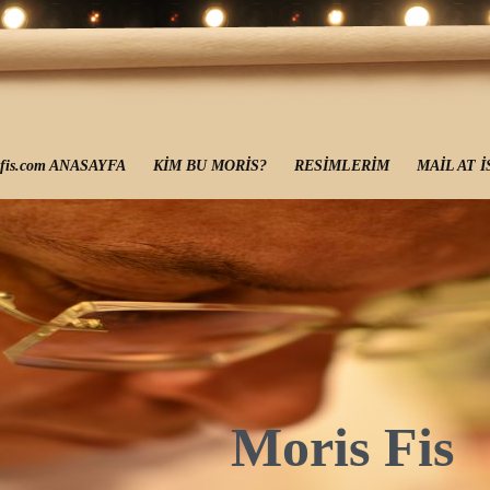
sfis.com ANASAYFA
KİM BU MORİS?
RESİMLERİM
MAİL AT 
Moris Fis