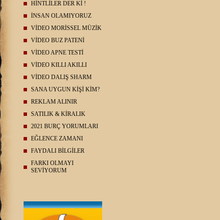
HİNTLİLER DER Kİ !
İNSAN OLAMIYORUZ
VİDEO MORİSSEL MÜZİK
VİDEO BUZ PATENİ
VİDEO APNE TESTİ
VİDEO KILLI AKILLI
VİDEO DALIŞ SHARM
SANA UYGUN KİŞİ KİM?
REKLAM ALINIR
SATILIK & KİRALIK
2021 BURÇ YORUMLARI
EĞLENCE ZAMANI
FAYDALI BİLGİLER
FARKI OLMAYI
SEVİYORUM