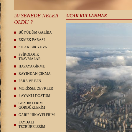
50 SENEDE NELER
UÇAK KULLANMAK
OLDU ?
BÜYÜDÜM GALİBA
EKMEK PARASI
SICAK BİR YUVA
PSİKOLOJİK
TRAVMALAR
HAVAYA GİRME
RAYINDAN ÇIKMA
PARA VE BEN
MORİSSEL ZEVKLER
4 AYAKLI DOSTUM
GEZDİKLERİM
GÖRDÜKLERİM
GARİP HİKAYELERİM
FAYDALI
TECRÜBELERİM