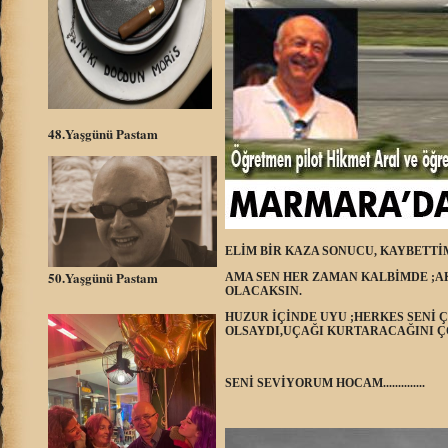
48.Yaşgünü Pastam
ELİM BİR KAZA SONUCU, KAYBETTİ
50.Yaşgünü Pastam
AMA SEN HER ZAMAN KALBİMDE ;
OLACAKSIN.
HUZUR İÇİNDE UYU ;HERKES SENİ 
OLSAYDI,UÇAĞI KURTARACAĞINI ÇO
SENİ SEVİYORUM HOCAM..............