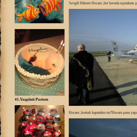
Sevgili Hikmet Hocam ,her havada uçmaktan çek
41.Yaşgünü Pastam
Hocam ,kontak kapatalım mı?Hocam şunu yapa