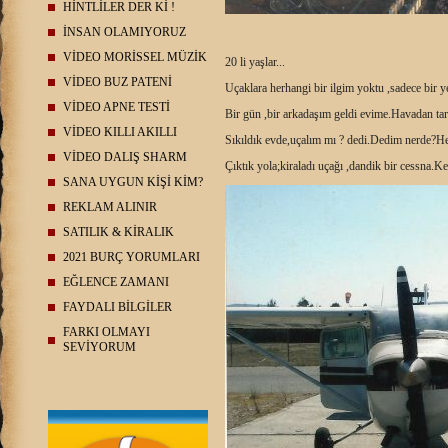
HİNTLİLER DER Kİ !
İNSAN OLAMIYORUZ
VİDEO MORİSSEL MÜZİK
20 li yaşlar...
VİDEO BUZ PATENİ
Uçaklara herhangi bir ilgim yoktu ,sadece bir y
VİDEO APNE TESTİ
Bir gün ,bir arkadaşım geldi evime.Havadan tarı
VİDEO KILLI AKILLI
Sıkıldık evde,uçalım mı ? dedi.Dedim nerde?He
VİDEO DALIŞ SHARM
Çıktık yola;kiraladı uçağı ,dandik bir cessna.Ke
SANA UYGUN KİŞİ KİM?
REKLAM ALINIR
SATILIK & KİRALIK
2021 BURÇ YORUMLARI
EĞLENCE ZAMANI
FAYDALI BİLGİLER
FARKI OLMAYI
SEVİYORUM