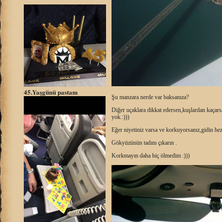
45.Yaşgünü pastam
Şu manzara nerde var baksanıza?
Diğer uçaklara dikkat edersen,kuşlardan kaçars
yok.:)))
Eğer niyetiniz varsa ve korkuyorsanız,gidin hez
Gökyüzünün tadını çıkarın .
Korkmayın daha hiç ölmedim :)))