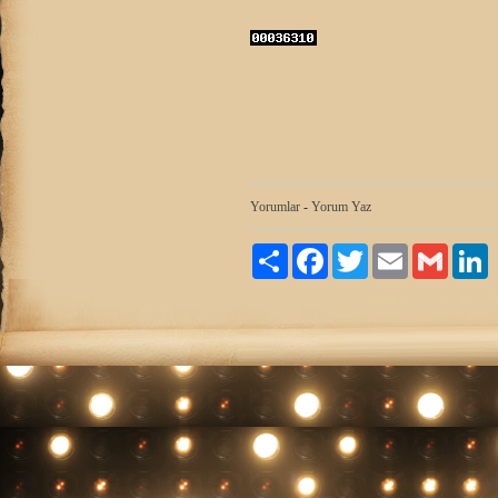
Yorumlar
-
Yorum Yaz
Paylaş
Facebook
Twitter
Email
Gmail
L